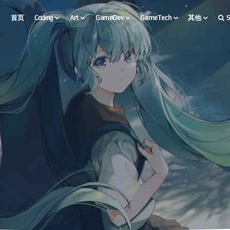
首页
Coding
Art
GameDev
GameTech
其他
S