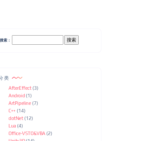
搜索：
分类
AfterEffect
(3)
Android
(1)
ArtPipeline
(7)
C++
(14)
dotNet
(12)
Lua
(4)
Office-VSTO&VBA
(2)
Unity3D
(14)