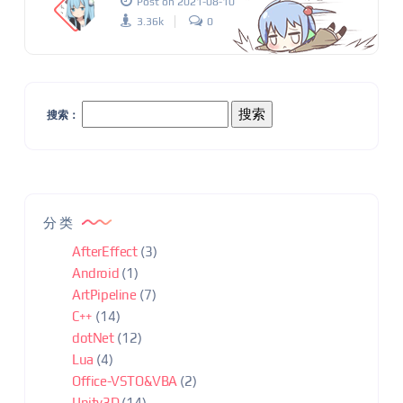
Post on 2021-08-10
3.36k
0
搜索：
分类
AfterEffect
(3)
Android
(1)
ArtPipeline
(7)
C++
(14)
dotNet
(12)
Lua
(4)
Office-VSTO&VBA
(2)
Unity3D
(14)