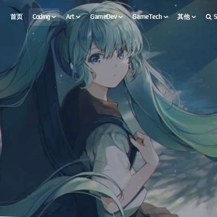
首页
Coding
Art
GameDev
GameTech
其他
S