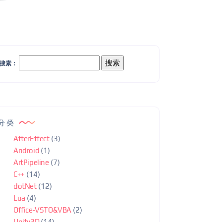
搜索：
分类
AfterEffect
(3)
Android
(1)
ArtPipeline
(7)
C++
(14)
dotNet
(12)
Lua
(4)
Office-VSTO&VBA
(2)
Unity3D
(14)