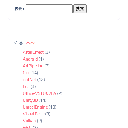
搜索：
分类
AfterEffect
(3)
Android
(1)
ArtPipeline
(7)
C++
(14)
dotNet
(12)
Lua
(4)
Office-VSTO&VBA
(2)
Unity3D
(14)
UnrealEngine
(10)
Visual Basic
(8)
Vulkan
(2)
Web
(2)