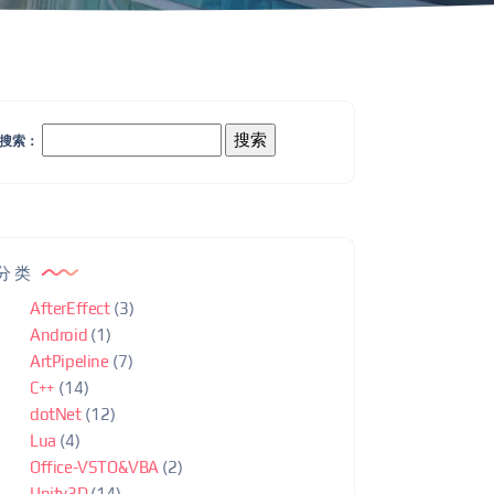
搜索：
分类
AfterEffect
(3)
Android
(1)
ArtPipeline
(7)
C++
(14)
dotNet
(12)
Lua
(4)
Office-VSTO&VBA
(2)
Unity3D
(14)