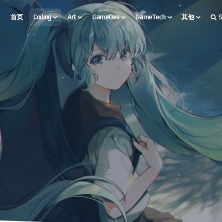
首页
Coding
Art
GameDev
GameTech
其他
S