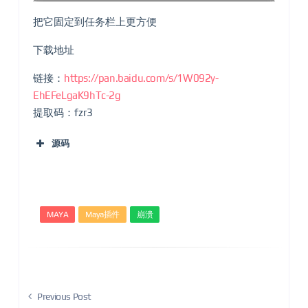
把它固定到任务栏上更方便
下载地址
链接：
https://pan.baidu.com/s/1W092y-
EhEFeLgaK9hTc-2g
提取码：fzr3
源码
{{
EJS0
}}
MAYA
Maya插件
崩溃
{{
EJS1
}}
Previous Post