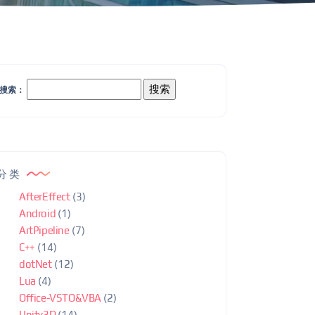
搜索：
分类
AfterEffect
(3)
Android
(1)
ArtPipeline
(7)
C++
(14)
dotNet
(12)
Lua
(4)
Office-VSTO&VBA
(2)
Unity3D
(14)