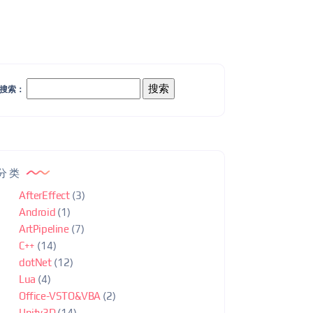
搜索：
分类
AfterEffect
(3)
Android
(1)
ArtPipeline
(7)
C++
(14)
dotNet
(12)
Lua
(4)
Office-VSTO&VBA
(2)
Unity3D
(14)