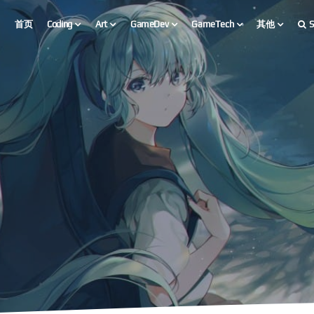
首页
Coding
Art
GameDev
GameTech
其他
S