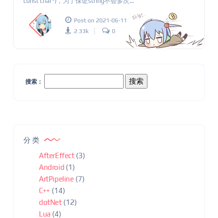
const char*)，为了保证string不会多次...
Post on 2021-06-11
2.33k
0
搜索：
分类
AfterEffect
(3)
Android
(1)
ArtPipeline
(7)
C++
(14)
dotNet
(12)
Lua
(4)