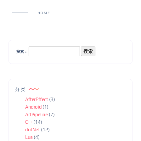
HOME
搜索：
分类
AfterEffect
(3)
Android
(1)
ArtPipeline
(7)
C++
(14)
dotNet
(12)
Lua
(4)