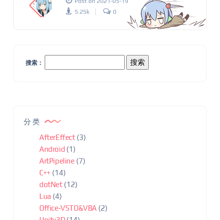
Post on 2021-05-19
5.25k
0
搜索：
分类
AfterEffect
(3)
Android
(1)
ArtPipeline
(7)
C++
(14)
dotNet
(12)
Lua
(4)
Office-VSTO&VBA
(2)
Unity3D
(14)