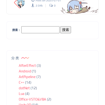
Post on 2025-07-01
2.04k
0
搜索：
分类
AfterEffect
(3)
Android
(1)
ArtPipeline
(7)
C++
(14)
dotNet
(12)
Lua
(4)
Office-VSTO&VBA
(2)
Unity3D
(14)