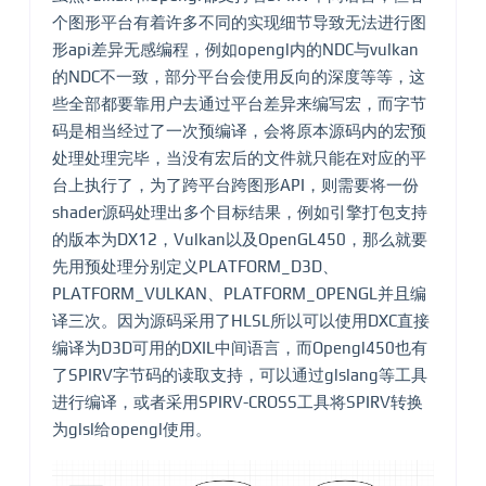
个图形平台有着许多不同的实现细节导致无法进行图
形api差异无感编程，例如opengl内的NDC与vulkan
的NDC不一致，部分平台会使用反向的深度等等，这
些全部都要靠用户去通过平台差异来编写宏，而字节
码是相当经过了一次预编译，会将原本源码内的宏预
处理处理完毕，当没有宏后的文件就只能在对应的平
台上执行了，为了跨平台跨图形API，则需要将一份
shader源码处理出多个目标结果，例如引擎打包支持
的版本为DX12，Vulkan以及OpenGL450，那么就要
先用预处理分别定义PLATFORM_D3D、
PLATFORM_VULKAN、PLATFORM_OPENGL并且编
译三次。因为源码采用了HLSL所以可以使用DXC直接
编译为D3D可用的DXIL中间语言，而Opengl450也有
了SPIRV字节码的读取支持，可以通过glslang等工具
进行编译，或者采用SPIRV-CROSS工具将SPIRV转换
为glsl给opengl使用。