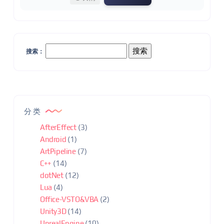
搜索：
分类
AfterEffect
(3)
Android
(1)
ArtPipeline
(7)
C++
(14)
dotNet
(12)
Lua
(4)
Office-VSTO&VBA
(2)
Unity3D
(14)
UnrealEngine
(10)