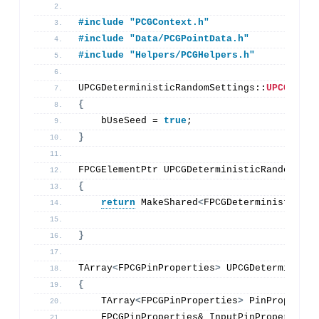
#include "PCGContext.h"
#include "Data/PCGPointData.h"
#include "Helpers/PCGHelpers.h"
UPCGDeterministicRandomSettings::
UPCGDeter
{
    bUseSeed = 
true
;
}
FPCGElementPtr UPCGDeterministicRandomSett
{
return
 MakeShared
<
FPCGDeterministicRan
}
TArray
<
FPCGPinProperties
>
 UPCGDeterministi
{
    TArray
<
FPCGPinProperties
>
 PinPropertie
    FPCGPinProperties& InputPinProperty = 