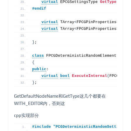
virtual
 EPCGSettingsType 
GetType
()
con
#endif
virtual
 TArray
<
FPCGPinProperties
>
Inpu
virtual
 TArray
<
FPCGPinProperties
>
Outp
}
;
class
 FPCGDeterministicRandomElement : 
pub
{
public
:
virtual
bool
ExecuteInternal
(
FPCGConte
}
;
GetDefaultNodeName和GetType这几个都要在
WITH_EDITOR内，否则这
cpp实现部分
#include "PCGDeterministicRandomSettings.h