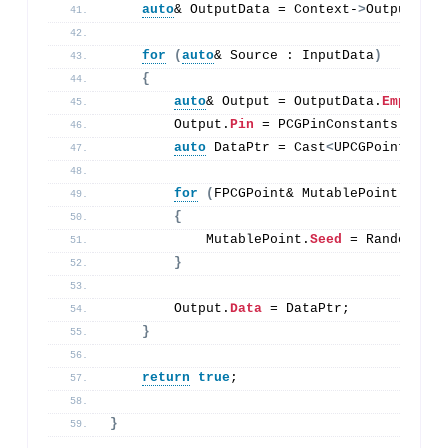
auto
& OutputData = Context-
>
OutputData
for
(
auto
& Source : InputData
)
{
auto
& Output = OutputData.
Emplace_
        Output.
Pin
 = PCGPinConstants::Defa
auto
 DataPtr = Cast
<
UPCGPointData
>
for
(
FPCGPoint& MutablePoint : Dat
{
            MutablePoint.
Seed
 = RandomStre
}
        Output.
Data
 = DataPtr;
}
return
true
;
}