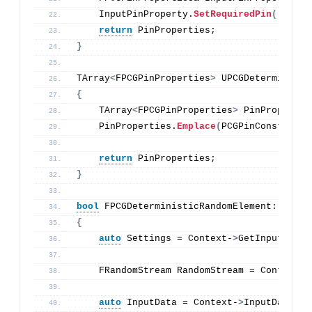
    InputPinProperty.
SetRequiredPin
()
;
return
 PinProperties;
}
TArray
<
FPCGPinProperties
>
 UPCGDeterministi
{
    TArray
<
FPCGPinProperties
>
 PinPropertie
    PinProperties.
Emplace
(
PCGPinConstants:
return
 PinProperties;
}
bool
 FPCGDeterministicRandomElement::
Execu
{
auto
 Settings = Context-
>
GetInputSetti
    FRandomStream RandomStream = Context-
>
auto
 InputData = Context-
>
InputData.
Ge