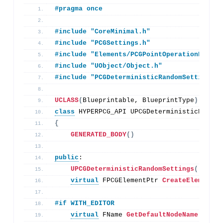
#pragma once
#include "CoreMinimal.h"
#include "PCGSettings.h"
#include "Elements/PCGPointOperationElemen
#include "UObject/Object.h"
#include "PCGDeterministicRandomSettings.g
UCLASS
(
Blueprintable, BlueprintType
)
class
 HYPERPCG_API UPCGDeterministicRandom
{
GENERATED_BODY
()
public
:
UPCGDeterministicRandomSettings
()
;
virtual
 FPCGElementPtr 
CreateElement
()
#if WITH_EDITOR
virtual
 FName 
GetDefaultNodeName
()
con