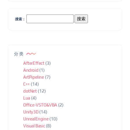
搜索：
分类
AfterEffect
(3)
Android
(1)
ArtPipeline
(7)
C++
(14)
dotNet
(12)
Lua
(4)
Office-VSTO&VBA
(2)
Unity3D
(14)
UnrealEngine
(10)
Visual Basic
(8)