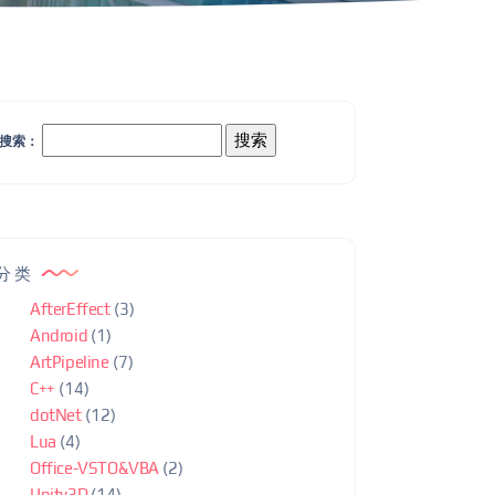
搜索：
分类
AfterEffect
(3)
Android
(1)
ArtPipeline
(7)
C++
(14)
dotNet
(12)
Lua
(4)
Office-VSTO&VBA
(2)
Unity3D
(14)