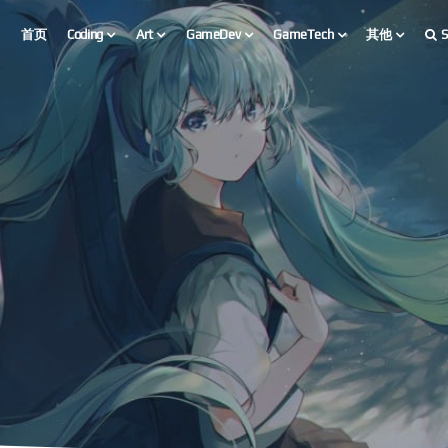
首页
Coding
Art
GameDev
GameTech
其他
S