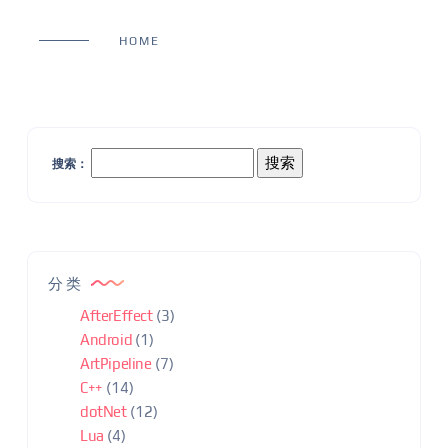
HOME
搜索：
分类
AfterEffect
(3)
Android
(1)
ArtPipeline
(7)
C++
(14)
dotNet
(12)
Lua
(4)