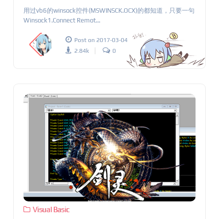
用过vb6的winsock控件(MSWINSCK.OCX)的都知道，只要一句
Winsock1.Connect Remot...
Post on 2017-03-04
2.84k
0
Visual Basic