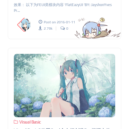
效果： 以下为FEUI类模块内容 ‘FlatEazyUI ‘BY: JayshonYves
Pr...
Post on 2016-01-11
2.79k
0
Visual Basic